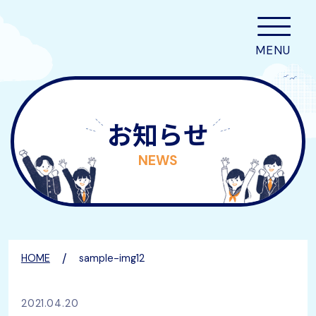
お知らせ
NEWS
/
HOME
sample-img12
2021.04.20