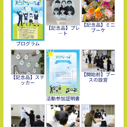
【記念品】ミニ
【記念品】プレ
ブーケ
―ト
プログラム
【開始前】ブー
【記念品】ステ
スの設営
ッカー
活動参加証明書