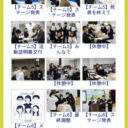
【チーム5】ス
【チーム5】発
【チーム5】ス
テージ発表
表を終えて
テージ発表
【チーム5】活
【チーム5】み
【休憩中】
動証明書交付
んなで
【休憩中】
【休憩中】
【チーム6】最
【チーム6】ス
終調整
テージ発表
【チーム6】メ