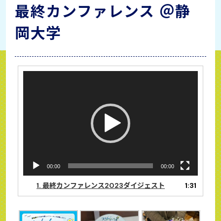
最終カンファレンス ＠静
岡大学
動
画
プ
レ
ー
ヤ
ー
00:00
00:00
1.
最終カンファレンス2023ダイジェスト
1:31