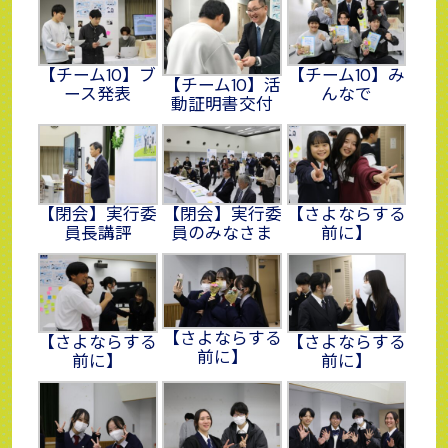
【チーム10】ブ
【チーム10】み
【チーム10】活
ース発表
んなで
動証明書交付
【閉会】実行委
【閉会】実行委
【さよならする
員長講評
員のみなさま
前に】
【さよならする
【さよならする
【さよならする
前に】
前に】
前に】