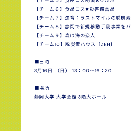
【チーム５】食品ロス削減✖クルポ
【チーム６】食品ロス✖災害備蓄品
【チーム７】運育：ラストマイルの脱炭
【チーム８】静岡で新規移動手段事業を
【チーム９】森は海の恋人
【チーム10】脱炭素ハウス〔ZEH〕
■日時
3月16日 (日) 13：00〜16：30
■場所
静岡大学 大学会館 3階大ホール